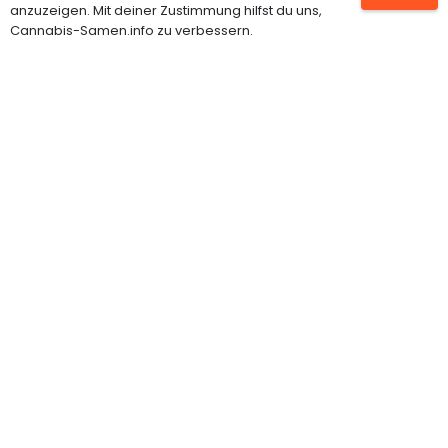
anzuzeigen. Mit deiner Zustimmung hilfst du uns,
Feminisierte Hanfsamen
Cannabis-Samen.info zu verbessern.
Autoflowering Samen
Cannabispflanzen
Grow Shop
INFORMATIONEN
Impressum
Datenschutz
Über uns
Kontakt
Partner werden