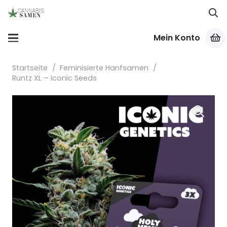
Mein Konto
Startseite
/
Feminisierte Hanfsamen
/
Runtz XL – Iconic Seeds