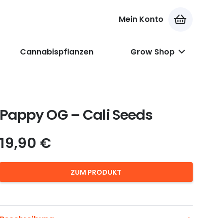
Mein Konto
Es befinden sich keine Produkte im Warenkorb.
Cannabispflanzen
Grow Shop
Pappy OG – Cali Seeds
19,90
€
ZUM PRODUKT