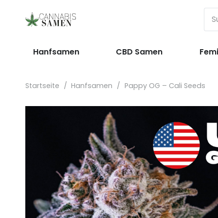
Hanfsamen
CBD Samen
Femi
Startseite
/
Hanfsamen
/
Pappy OG – Cali Seeds