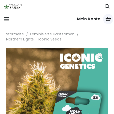
Mein Konto
Startseite
/
Feminisierte Hanfsamen
/
Northern Lights – Iconic Seeds