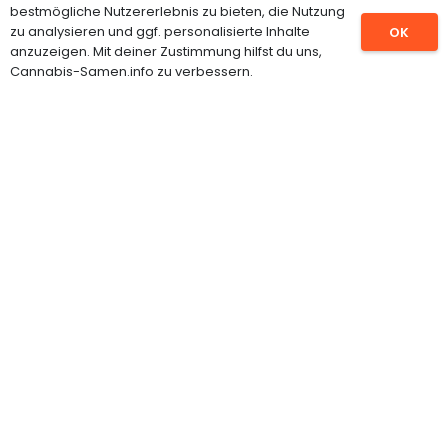
bestmögliche Nutzererlebnis zu bieten, die Nutzung
CBD Samen
zu analysieren und ggf. personalisierte Inhalte
OK
anzuzeigen. Mit deiner Zustimmung hilfst du uns,
Feminisierte Hanfsamen
Cannabis-Samen.info zu verbessern.
Autoflowering Samen
Cannabispflanzen
Grow Shop
INFORMATIONEN
Impressum
Datenschutz
Über uns
Kontakt