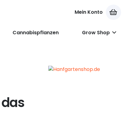
Mein Konto
Es befinden sich keine Produkte im Warenkorb.
Cannabispflanzen
Grow Shop
 das