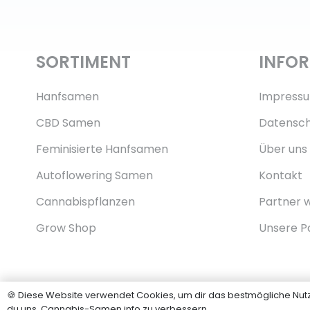
SORTIMENT
INFO
Hanfsamen
Impress
CBD Samen
Datensch
Feminisierte Hanfsamen
Über uns
Autoflowering Samen
Kontakt
Cannabispflanzen
Partner 
Grow Shop
Unsere P
🍪 Diese Website verwendet Cookies, um dir das bestmögliche Nutzer
du uns, Cannabis-Samen.info zu verbessern.