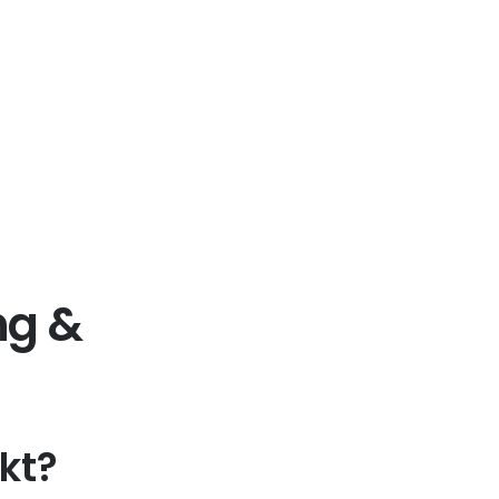
ng &
kt?