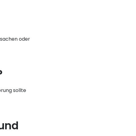
rsachen oder
?
rung sollte
 und