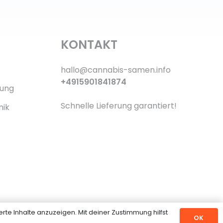
KONTAKT
hallo@cannabis-samen.info
+4915901841874
rung
Schnelle Lieferung garantiert!
nik
rte Inhalte anzuzeigen. Mit deiner Zustimmung hilfst
OK