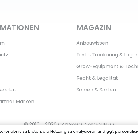
RMATIONEN
MAGAZIN
um
Anbauwissen
utz
Ernte, Trocknung & Lage
Grow-Equipment & Tech
Recht & Legalität
werden
Samen & Sorten
artner Marken
© 2013 – 2026 CANNABIS-SAMEN.INFO
erlebnis zu bieten, die Nutzung zu analysieren und ggf. personalisie