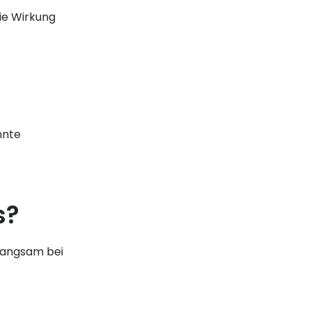
die Wirkung
?
nnte
s?
 langsam bei