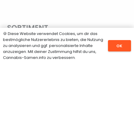
SORTIMENT
🍪 Diese Website verwendet Cookies, um dir das
Hanfsamen
bestmögliche Nutzererlebnis zu bieten, die Nutzung
zu analysieren und ggf. personalisierte Inhalte
OK
CBD Samen
anzuzeigen. Mit deiner Zustimmung hilfst du uns,
Cannabis-Samen.info zu verbessern.
Feminisierte Hanfsamen
Autoflowering Samen
Cannabispflanzen
Grow Shop
INFORMATIONEN