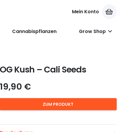
Mein Konto
Es befinden sich keine Produkte im Warenkorb.
Cannabispflanzen
Grow Shop
OG Kush – Cali Seeds
19,90
€
ZUM PRODUKT