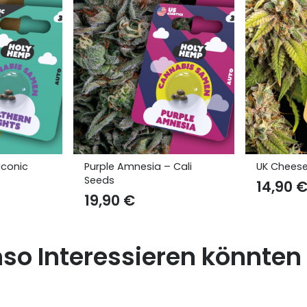
Cali
UK Cheese – Iconic Seeds
Orange Gl
14,90
€
19,90
€
nso Interessieren könnten