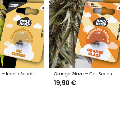
aze – Cali Seeds
Caramello XL – Iconic
Pu
Seeds
Se
14,90
€
1