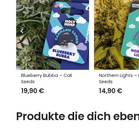
Northern Lights – Iconic
Purple Amnesia – 
Seeds
Seeds
14,90
€
19,90
€
Produkte die dich ebe