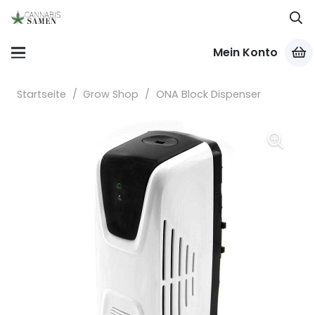
Mein Konto
Startseite
/
Grow Shop
/
ONA Block Dispenser