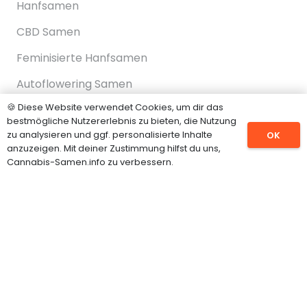
Hanfsamen
CBD Samen
Feminisierte Hanfsamen
Autoflowering Samen
🍪 Diese Website verwendet Cookies, um dir das
Cannabispflanzen
bestmögliche Nutzererlebnis zu bieten, die Nutzung
Grow Shop
zu analysieren und ggf. personalisierte Inhalte
OK
anzuzeigen. Mit deiner Zustimmung hilfst du uns,
Cannabis-Samen.info zu verbessern.
INFORMATIONEN
Impressum
Datenschutz
Über uns
Kontakt