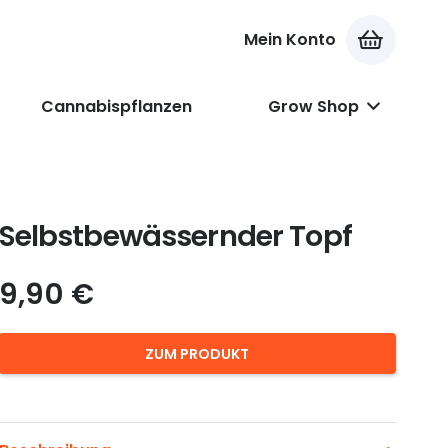
Mein Konto
Es befinden sich keine Produkte im Warenkorb.
Cannabispflanzen
Grow Shop
Selbstbewässernder Topf
9,90
€
ZUM PRODUKT