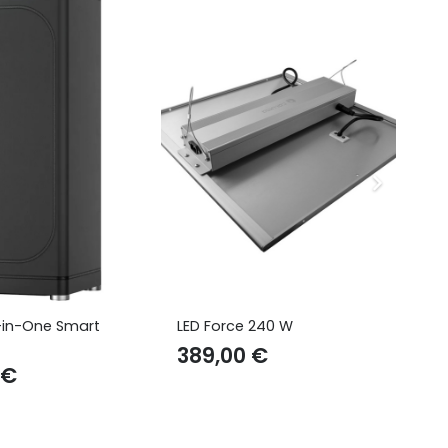
-in-One Smart
LED Force 240 W
Tr
389,00
€
9
€