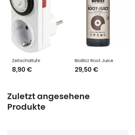
Zeitschaltuhr
BioBizz Root Juice
BioB
8,90
€
29,50
€
12
Zuletzt angesehene
Produkte