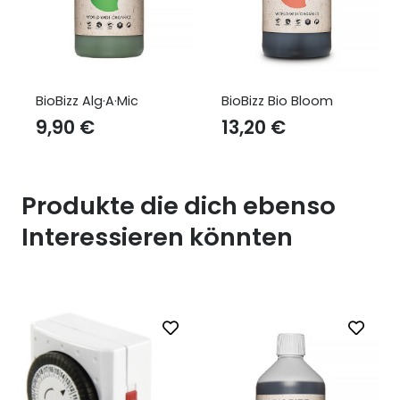
·A·Mic
BioBizz Bio Bloom
BioBizz Trypack
Outdoor
13,20
€
14,90
€
Produkte die dich ebenso
Interessieren könnten