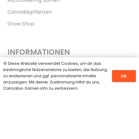
Autoflowering Samen
Cannabispflanzen
Grow Shop
INFORMATIONEN
🍪 Diese Website verwendet Cookies, um dir das
Impressum
bestmögliche Nutzererlebnis zu bieten, die Nutzung
zu analysieren und ggf. personalisierte Inhalte
OK
Datenschutz
anzuzeigen. Mit deiner Zustimmung hilfst du uns,
Über uns
Cannabis-Samen.info zu verbessern.
Kontakt
Partner werden
Unsere Partner Marken