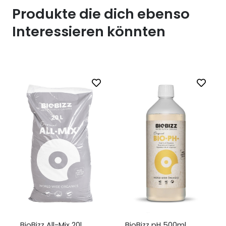
Produkte die dich ebenso
Interessieren könnten
BioBizz All-Mix 20l
BioBizz pH 500ml