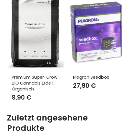
Plagron Seedbox
BioBizz All-Mix 20l
27,90
€
10,90
€
Zuletzt angesehene
Produkte