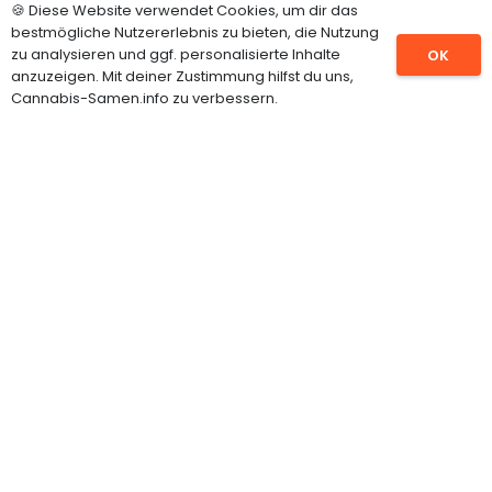
🍪 Diese Website verwendet Cookies, um dir das
INFORMATIONEN
bestmögliche Nutzererlebnis zu bieten, die Nutzung
zu analysieren und ggf. personalisierte Inhalte
OK
Impressum
anzuzeigen. Mit deiner Zustimmung hilfst du uns,
Cannabis-Samen.info zu verbessern.
Datenschutz
Über uns
Kontakt
Partner werden
Unsere Partner Marken
MAGAZIN
Anbauwissen
Ernte, Trocknung & Lagerung