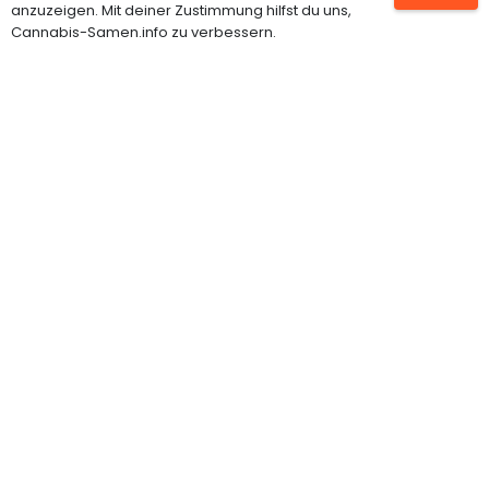
anzuzeigen. Mit deiner Zustimmung hilfst du uns,
Feminisierte Hanfsamen
Cannabis-Samen.info zu verbessern.
Autoflowering Samen
Cannabispflanzen
Grow Shop
INFORMATIONEN
Impressum
Datenschutz
Über uns
Kontakt
Partner werden