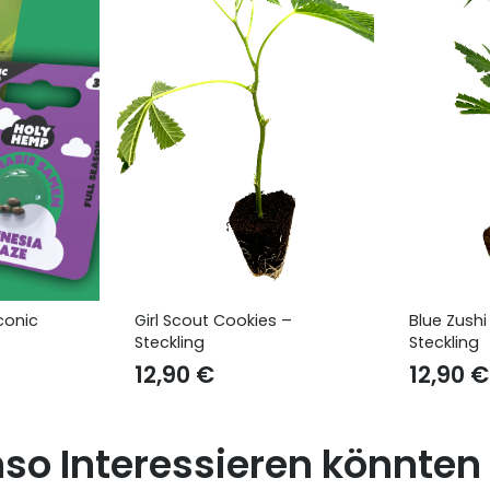
okies –
Blue Zushi – Cannabis
Gogur
Steckling
12,
12,90
€
nso Interessieren könnten