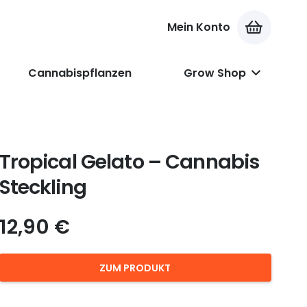
Mein Konto
Es befinden sich keine Produkte im Warenkorb.
Cannabispflanzen
Grow Shop
Tropical Gelato – Cannabis
Steckling
12,90
€
ZUM PRODUKT