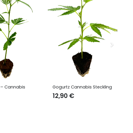
tz Cannabis Steckling
Critical+ 2.0 – Cannabis
Steckling
90
€
12,90
€