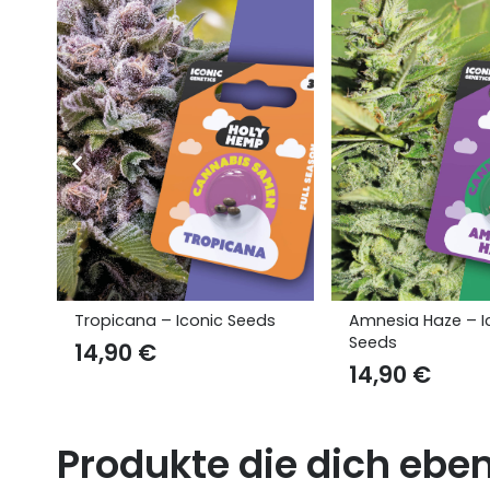
Seeds
Amnesia Haze – Iconic
Girl Scout Co
Seeds
Steckling
14,90
€
12,90
€
Produkte die dich ebe