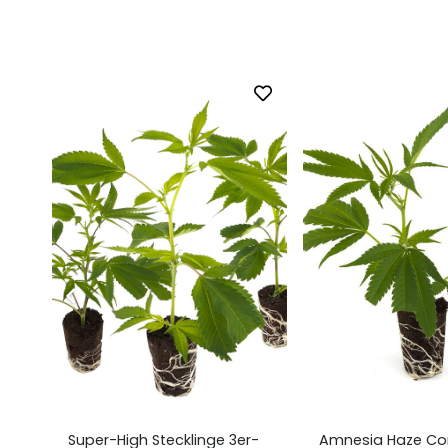
ecklinge 3er-
Amnesia Haze Core Cut
Criti