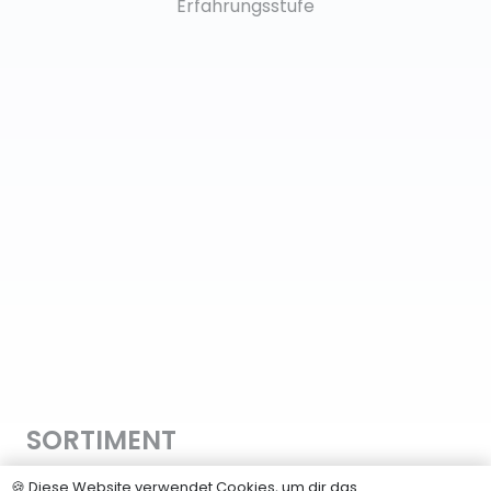
Erfahrungsstufe
SORTIMENT
Hanfsamen
🍪 Diese Website verwendet Cookies, um dir das