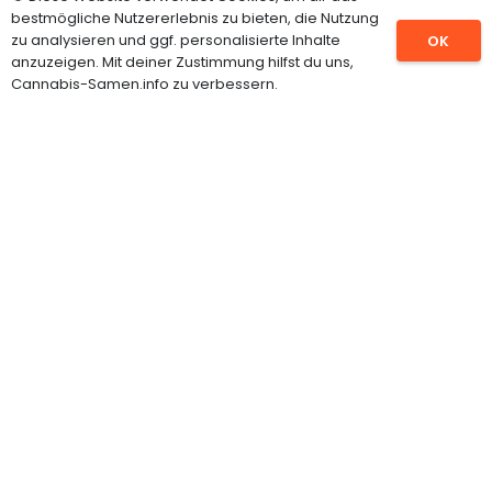
bestmögliche Nutzererlebnis zu bieten, die Nutzung
CBD Samen
zu analysieren und ggf. personalisierte Inhalte
OK
anzuzeigen. Mit deiner Zustimmung hilfst du uns,
Feminisierte Hanfsamen
Cannabis-Samen.info zu verbessern.
Autoflowering Samen
Cannabispflanzen
Grow Shop
INFORMATIONEN
Impressum
Datenschutz
Über uns
Kontakt