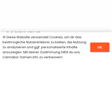
SORTIMENT
🍪 Diese Website verwendet Cookies, um dir das
bestmögliche Nutzererlebnis zu bieten, die Nutzung
Hanfsamen
zu analysieren und ggf. personalisierte Inhalte
OK
anzuzeigen. Mit deiner Zustimmung hilfst du uns,
CBD Samen
Cannabis-Samen.info zu verbessern.
Feminisierte Hanfsamen
Autoflowering Samen
Cannabispflanzen
Grow Shop