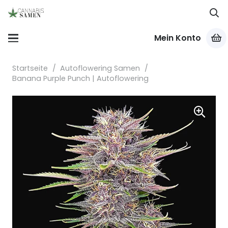
Mein Konto
Startseite
/
Autoflowering Samen
/
Banana Purple Punch | Autoflowering