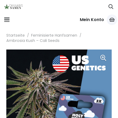
Mein Konto
Startseite
/
Feminisierte Hanfsamen
/
Ambrosia Kush – Cali Seeds