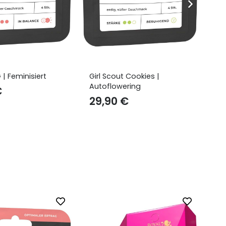
 Cookies |
Cereal Milk | Autoflowering
Ch
ring
29,90
€
2
€