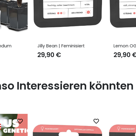
siert
Lemon OG | Feminisiert
Girl Scout
Autoflowe
29,90
€
29,90
nso Interessieren könnten