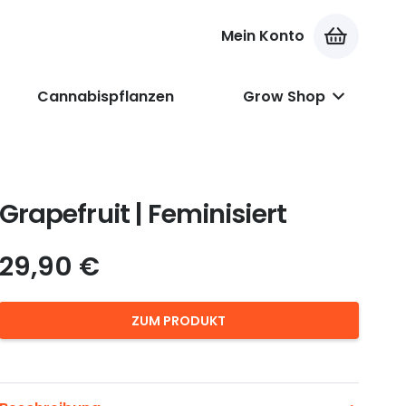
Mein Konto
Es befinden sich keine Produkte im Warenkorb.
Cannabispflanzen
Grow Shop
Grapefruit | Feminisiert
29,90
€
ZUM PRODUKT