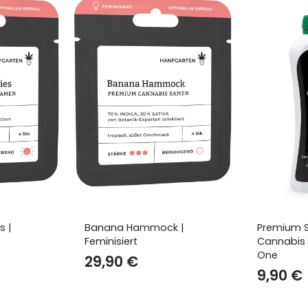
 |
Premium Super-Grow
Critical |
Cannabis Dünger | All-in-
29,90
One
9,90
€