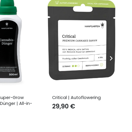
 Autoflowering
Jealousy | Autoflowering
MA
| 
€
29,90
€
2