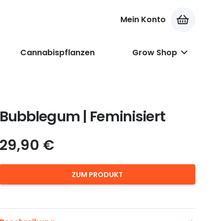
Mein Konto
Es befinden sich keine Produkte im Warenkorb.
Cannabispflanzen
Grow Shop
Bubblegum | Feminisiert
29,90
€
ZUM PRODUKT