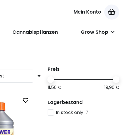
Mein Konto
Es befinden sich keine Produkte im Warenkorb.
Cannabispflanzen
Grow Shop
Preis
11,50 €
19,90 €
Lagerbestand
In stock only
7