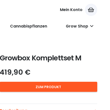
Mein Konto
Es befinden sich keine Produkte im Warenkorb.
Cannabispflanzen
Grow Shop
Growbox Komplettset M
419,90
€
ZUM PRODUKT